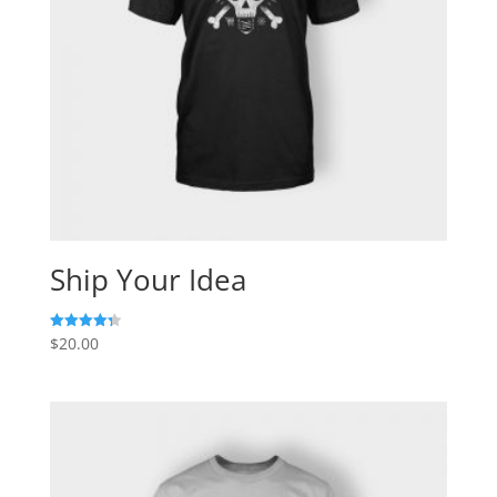
Ship Your Idea
$
20.00
Valorado
con
4.33
de 5