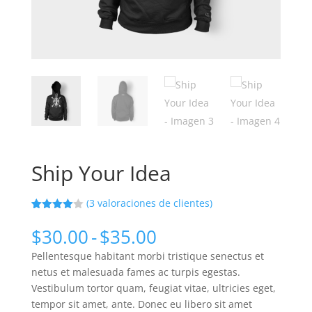
Ship Your Idea
(
3
valoraciones de clientes)
Valorado
3
con
4.00
Rango
$
30.00
-
$
35.00
de 5 en
de
base a
Pellentesque habitant morbi tristique senectus et
valoracion
precios:
es de
netus et malesuada fames ac turpis egestas.
desde
clientes
Vestibulum tortor quam, feugiat vitae, ultricies eget,
$30.00
tempor sit amet, ante. Donec eu libero sit amet