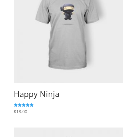
Happy Ninja
$
18.00
Valorado
con
5.00
de 5