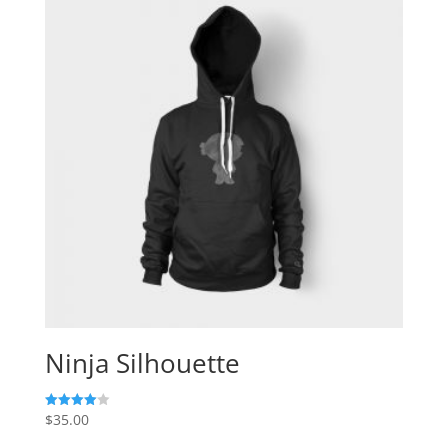
Ninja Silhouette
$
35.00
Valorado
con
4.00